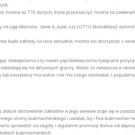
IVE.
ać można aż 770 złotych, które przeznaczyć można za zawieran
na Ligę Mistrzów, Serie A, żużel, czy LOTTO Ekstraklasa) autors
o bądź zakłady na nice wirtualne, można też skorzystać z wsze
ąc dziesięcioma czy nawet pięćdziesięcioma tysiącami pozycji.
 przekładają się na aktywnych graczy. Widać to zwłaszcza w okresi
karzy lub koszykarzy ma wolne i nie ma czego obstawiać t popularn
, dalsze obstawianie zakładów w jego serwisie staje się w zasadz
 innego strony bukmacherskiego i uważać, by i five bukmacher ni
arto sprwadzić szczegóły i regulamin promocji. Bonus od depoz
kładach bukmacherskich.