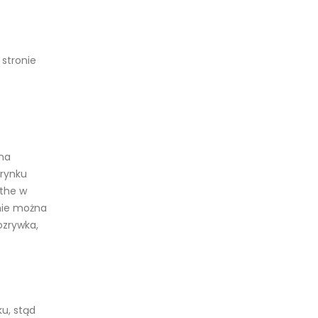
stronie
 na
 rynku
 the w
nie można
ozrywka,
ku, stąd