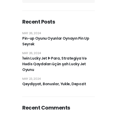
Recent Posts
MAY 26, 2024
Pin-up Oyunu Oyunlar Oynayın Pin Up
Seyrək
MAY 26, 2024
1win Lucky Jet ᐈ Para, Strategiya Və
Hədis Qaydaları üçün şah Lucky Jet
Oyunu
MAY 23, 2024
Qeydiyyat, Bonuslar, Yukle, Depozit
Recent Comments