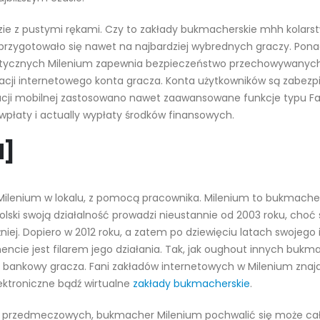
dzie z pustymi rękami. Czy to zakłady bukmacherskie mhh kolarst
 przygotowało się nawet na najbardziej wybrednych graczy. Pona
atycznych Milenium zapewnia bezpieczeństwo przechowywanyc
acji internetowego konta gracza. Konta użytkowników są zabez
acji mobilnej zastosowano nawet zaawansowane funkcje typu Fa
płaty i actually wypłaty środków finansowych.
d]
Milenium w lokalu, z pomocą pracownika. Milenium to bukmacher
olski swoją działalność prowadzi nieustannie od 2003 roku, choć
iej. Dopiero w 2012 roku, a zatem po dziewięciu latach swojego i
encie jest filarem jego działania. Tak, jak oughout innych bukm
k bankowy gracza. Fani zakładów internetowych w Milenium znaj
lektroniczne bądź wirtualne
zakłady bukmacherskie
.
w przedmeczowych, bukmacher Milenium pochwalić się może ca