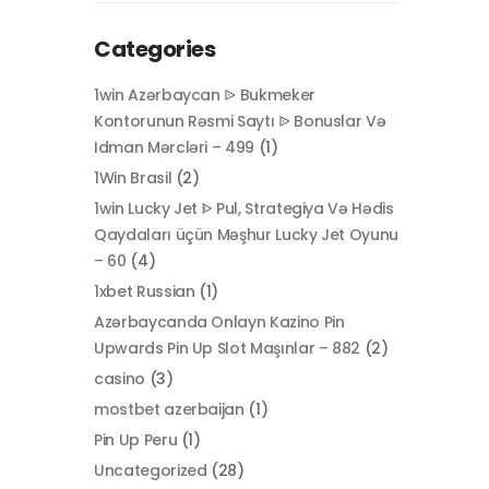
Categories
1win Azərbaycan ᐉ Bukmeker
Kontorunun Rəsmi Saytı ᐉ Bonuslar Və
Idman Mərcləri – 499
(1)
1Win Brasil
(2)
1win Lucky Jet ᐈ Pul, Strategiya Və Hədis
Qaydaları üçün Məşhur Lucky Jet Oyunu
– 60
(4)
1xbet Russian
(1)
Azərbaycanda Onlayn Kazino Pin
Upwards Pin Up Slot Maşınlar – 882
(2)
casino
(3)
mostbet azerbaijan
(1)
Pin Up Peru
(1)
Uncategorized
(28)