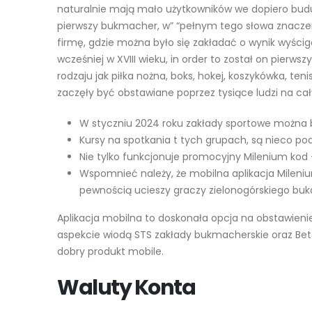
naturalnie mają mało użytkowników we dopiero budu
pierwszy bukmacher, w” “pełnym tego słowa znaczeniu
firmę, gdzie można było się zakładać o wynik wyści
wcześniej w XVIII wieku, in order to został on pie
rodzaju jak piłka nożna, boks, hokej, koszykówka, ten
zaczęły być obstawiane poprzez tysiące ludzi na c
W styczniu 2024 roku zakłady sportowe można 
Kursy na spotkania t tych grupach, są nieco po
Nie tylko funkcjonuje promocyjny Milenium kod –
Wspomnieć należy, że mobilna aplikacja Mileniu
pewnością ucieszy graczy zielonogórskiego buk
Aplikacja mobilna to doskonała opcja na obstawieni
aspekcie wiodą STS zakłady bukmacherskie oraz Betc
dobry produkt mobile.
Waluty Konta