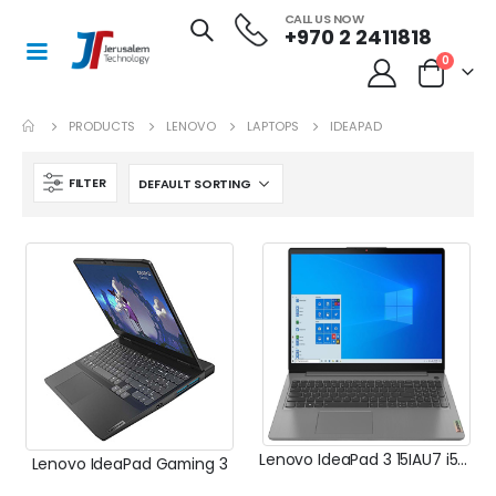
CALL US NOW
+970 2 2411818
0
PRODUCTS
LENOVO
LAPTOPS
IDEAPAD
FILTER
Lenovo IdeaPad 3 15IAU7 i5-1235U
Lenovo IdeaPad Gaming 3