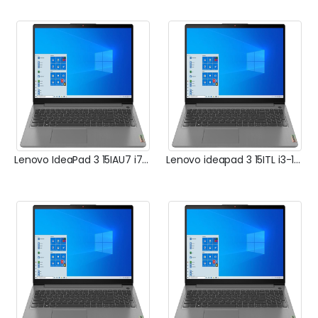
Lenovo IdeaPad 3 15IAU7 i7-1255U
Lenovo ideapad 3 15ITL i3-1215U